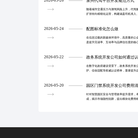
2026-05-26
泉州代驾平台开发规范方式
随着城市交通压力与酒驾风险上升，代驾
扩张转向精细化运营，构建涵盖司机准入
响应的规范化体系，实现可持续发展。通
用户体验与品牌
2026-05-24
配图标准化怎么做
在信息过载的新媒体环境中，高质量的公
是提升完读率、互动率与品牌信任度的核
准化模板与流程化协作，实现跨平台自适
内容价值。
2026-05-22
政务系统开发公司如何通过
在数字化政府建设背景下，政务系统开发
护、信创适配等权威认证榜单，显著提升
证不仅是技术实力的体现，更可缩短客户
落地效率提升，
2026-05-20
园区门禁系统开发公司费用
针对智慧园区安全与管理效率提升需求，
成，揭示市场隐性陷阱，提出模块化费用
客户理性决策。强调分阶段付款与最小可
功能冗余，确保