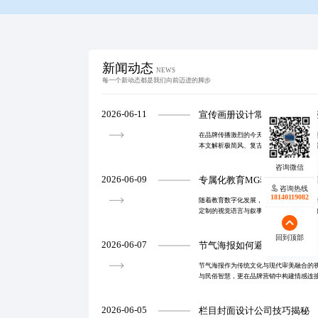
新闻动态
NEWS
每一个新动态都是我们向前迈进的脚步
2026-06-11
宣传画册设计常见风格有哪
在品牌传播激烈的今天，宣传画册已从信
本文解析极简风、复古风、插画风与高级
风格选择需基于品牌基因与受众画像，避
精准定位，确保
2026-06-09
专属化教育MG动画制作怎么
咨询热线
18140119082
随着教育数字化发展，专属化设计成为提
定制的视觉语言与叙事结构，实现知识传
求前置分析、模块化素材库与敏捷迭代流
升学习效率与用
回到顶部
2026-06-07
节气海报如何避免模板化
节气海报作为传统文化与现代审美融合的
与民俗智慧，更在品牌营销中构建情感连
与艺术表达的统一，通过精准的视觉叙事
来需突破模板化
2026-06-05
栏目封面设计公司技巧揭秘