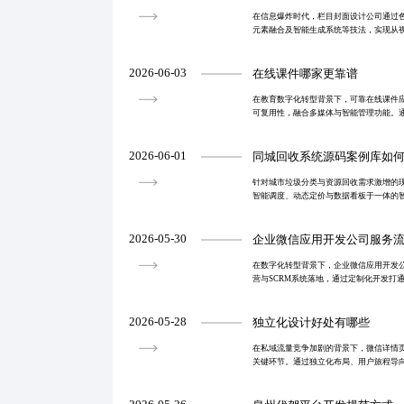
在信息爆炸时代，栏目封面设计公司通过
元素融合及智能生成系统等技法，实现从
结合个性化定制与数据驱动策略，提升点
转化效率与品牌
2026-06-03
在线课件哪家更靠谱
在教育数字化转型背景下，可靠在线课件
可复用性，融合多媒体与智能管理功能。
30%以上，未来将向智能化、个性化方向
2026-06-01
同城回收系统源码案例库如
针对城市垃圾分类与资源回收需求激增的
智能调度、动态定价与数据看板于一体的
闭环管理，助力企业快速搭建可扩展、自
升履约效率与用
2026-05-30
企业微信应用开发公司服务
在数字化转型背景下，企业微信应用开发
营与SCRM系统落地，通过定制化开发打
率与运营效率，尤其本地化服务商凭借快
出。
2026-05-28
独立化设计好处有哪些
在私域流量竞争加剧的背景下，微信详情
关键环节。通过独立化布局、用户旅程导
效引导、智能跳转及数据埋点，实现高转
于画像的动态内