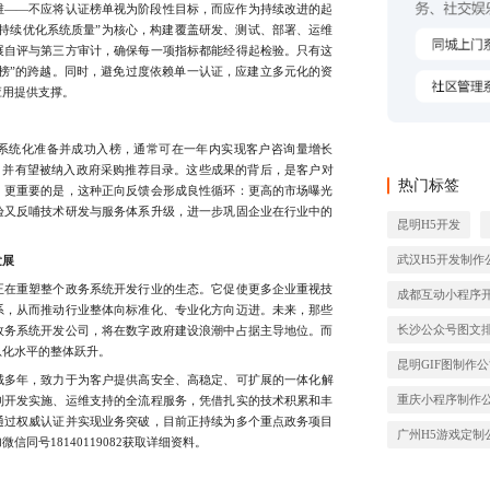
——不应将认证榜单视为阶段性目标，而应作为持续改进的起
持续优化系统质量”为核心，构建覆盖研发、测试、部署、运维
展自评与第三方审计，确保每一项指标都能经得起检验。只有这
在榜”的跨越。同时，避免过度依赖单一认证，应建立多元化的资
应用提供支撑。
统化准备并成功入榜，通常可在一年内实现客户咨询量增长
%，并有望被纳入政府采购推荐目录。这些成果的背后，是客户对
热门标签
。更重要的是，这种正向反馈会形成良性循环：更高的市场曝光
验又反哺技术研发与服务体系升级，进一步巩固企业在行业中的
昆明H5开发
武汉H5开发制作
发展
在重塑整个政务系统开发行业的生态。它促使更多企业重视技
成都互动小程序
系，从而推动行业整体向标准化、专业化方向迈进。未来，那些
长沙公众号图文
政务系统开发公司，将在数字政府建设浪潮中占据主导地位。而
息化水平的整体跃升。
昆明GIF图制作
域多年，致力于为客户提供高安全、高稳定、可扩展的一体化解
重庆小程序制作
到开发实施、运维支持的全流程服务，凭借扎实的技术积累和丰
通过权威认证并实现业务突破，目前正持续为多个重点政务项目
广州H5游戏定制
同号18140119082获取详细资料。