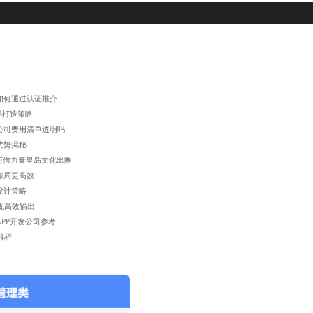
如何通过认证推介
品打造策略
公司费用清单透明吗
优势揭秘
何借力秦皇岛文化出圈
布局更高效
设计策略
现高效输出
PP开发公司参考
解析