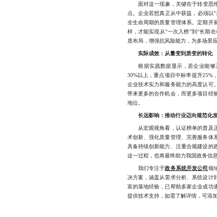
面对这一现象，关键在于转变思维
点。企业若想真正从中获益，必须以“
全生命周期的质量管理体系。定期开
样，才能实现从“一次入榜”到“长期
质布局，增强抗风险能力，为多场景
实际成效：从量变到质变的转化
根据实践数据显示，若企业能够系
30%以上，重点项目中标率提升25
企业技术实力和服务能力的高度认可
带来更多的合作机会，而更多项目经
地位。
长远影响：推动行业迈向规范化
从宏观视角看，认证榜单的普及正
术创新、强化质量管理、完善服务体
具备持续创新能力、注重合规建设的
这一过程，也将最终助力我国政务信
我们专注于
政务系统开发公司
领
决方案，涵盖从需求分析、系统设计
富的落地经验，已帮助多家企业成功
提供技术支持，如需了解详情，可添加微信