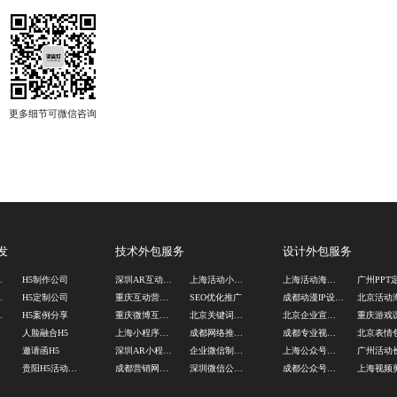
发
技术外包服务
设计外包服务
作公司
H5制作公司
深圳AR互动游戏制作
上海活动小程序定制
上海活动海报设计公司
开发
H5定制公司
重庆互动营销游戏定制
SEO优化推广
成都动漫IP设计公司
公司
H5案例分享
重庆微博互动游戏定制
北京关键词优化公司
北京企业宣传片制作公司
人脸融合H5
上海小程序商城定制
成都网络推广公司
成都专业视频剪辑公司
邀请函H5
深圳AR小程序定制
企业微信制作公司
上海公众号图文排版
贵阳H5活动定制
成都营销网站定制
深圳微信公众号开发
成都公众号图文排版