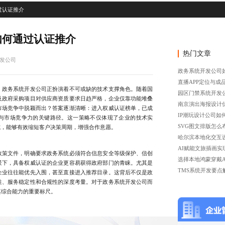
过认证推介
如何通过认证推介
热门文章
发公司
政务系统开发公司
直播APP定位与成
政务系统开发公司正扮演着不可或缺的技术支撑角色。随着国
园区门禁系统开发
及政府采购项目对供应商资质要求日趋严格，企业仅靠功能堆叠
南京演出海报设计
市场竞争中脱颖而出？答案逐渐清晰：进入权威认证榜单，已成
IP潮玩设计公司如
与市场竞争力的关键路径。这一策略不仅体现了企业的技术实
SVG图文排版怎么
式，能够有效缩短客户决策周期，增强合作意愿。
哈尔滨本地化交互
AI赋能文旅插画实
策文件，明确要求政务系统必须符合信息安全等级保护、信创
选择本地鸿蒙穿戴A
景下，具备权威认证的企业更容易获得政府部门的青睐。尤其是
TMS系统开发要点
企业往往能优先入围，甚至直接进入推荐目录。这背后不仅是政
性、服务稳定性和合规性的深度考量。对于政务系统开发公司而
其综合能力的重要标尺。