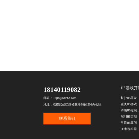
18140119082
H5游戏开
长沙H5开发制
邮箱：liujie@cdlchd.com
重庆H5游戏
地址：成都武侯红牌楼蓝海B座1201办公区
济南H5定制
深圳H5定制
联系我们
节日H5案例
H5制作公司