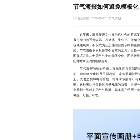
节气海报如何避免模板化
更新时间 2026-06-07
节气海报
近年来，随着传统文化在当代社会的持续复兴
有生命力的视觉表达。在微博、小红书、微信公
容频频刷屏，不仅成为公众感知自然节律的重
式。节气海报不再只是节令提醒的工具，更是
图像语言将二十四节气中的物候变化、民俗传
们对时间流动的细腻感知。
节气海报的核心价值，首先体现在其深厚的
征、动植物变化以及民间习俗，这些元素被设
土、大暑里的蝉鸣与荷塘、霜降时节的落叶与
境。这种表达不仅是对自然规律的致敬，更是一
上看到一张精美的节气海报，其实是在经历一
可感、可触、可思。