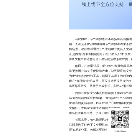
与此同时，节气海报也在不断拓展其传播边界
销。无论是茶饮品牌用清明节气海报讲述采茶
情场景，都在尝试通过节气主题建立更具人文
正是因为它们精准捕捉到了现代都市人对“慢生
传统文化中的诗意与当下生活的焦虑形成对照，
然而，在热潮背后，部分节气海报也暴露出一
靠更换图片与文字便快速产出，缺乏深度的文
为促销节点的包装工具，削弱了其原有的精神
留在“节日营销”的表层，而应追求更深层次的
当既尊重传统，又敢于突破形式，实现从“形式模
如何在保持文化本真性的前提下推动节气海报
与创作机制的系统性框架。这包括对节气知识
觉语言的灵活运用，以及对用户心理的精准把
文情怀，才能避免流于表面的形式堆砌。同时
作品提供曝光支持，形成正向激励机制。
长远来看，节气海报已超越单一的视觉产品范
它既是数字时代下文化记忆的再生产方式，也
报被反复分享、收藏甚至衍生为周边产品时，