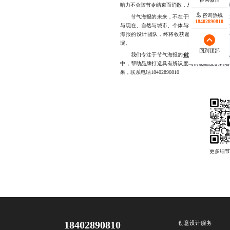
响力不会随节令结束而消散，反而可能在长期积
咨询热线
节气海报的未来，不在于数量的堆积，而在于
18402890810
与现在、自然与城市、个体与社群的桥梁。在
海报的设计团队，终将收获超越流量的回报—
淀。
回到顶部
我们专注于节气海报的
创意策划
与视觉呈
中，帮助品牌打造具有辨识度与情感温度的内
果，联系电话18402890810
18402890810
创意设计服务