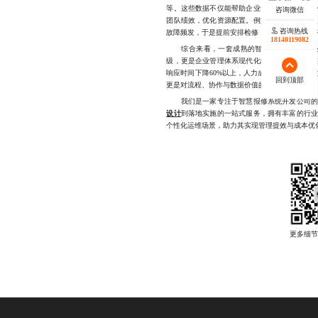
等。这些数据不仅能帮助企业识别设备老化趋
团队绩效，优化资源配置。例如，某制造企业
咨询热线
故障频发，于是提前安排检修，成功避免了三次
18140119082
综合来看，一套成熟的智慧报修系统开发公
级，更是企业管理体系现代化的重要一环。据
响应时间下降60%以上，人力成本减少35%，
回到顶部
更是对流程、协作与数据价值的深度整合。
我们是一家专注于智慧报修系统开发公司的
设计
到落地实施的一站式服务，拥有丰富的行
个性化运维场景，助力其实现管理提效与成本优化，如