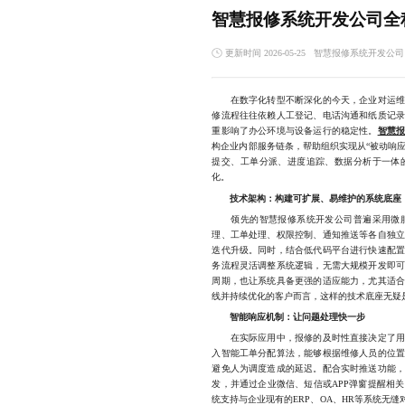
智慧报修系统开发公司全
更新时间 2026-05-25
智慧报修系统开发公司
在数字化转型不断深化的今天，企业对运维管
修流程往往依赖人工登记、电话沟通和纸质记
重影响了办公环境与设备运行的稳定性。
智慧
构企业内部服务链条，帮助组织实现从“被动响应
提交、工单分派、进度追踪、数据分析于一体
化。
技术架构：构建可扩展、易维护的系统底座
领先的智慧报修系统开发公司普遍采用微服
理、工单处理、权限控制、通知推送等各自独
迭代升级。同时，结合低代码平台进行快速配
务流程灵活调整系统逻辑，无需大规模开发即
周期，也让系统具备更强的适应能力，尤其适
线并持续优化的客户而言，这样的技术底座无疑
智能响应机制：让问题处理快一步
在实际应用中，报修的及时性直接决定了用户
入智能工单分配算法，能够根据维修人员的位
避免人为调度造成的延迟。配合实时推送功能
发，并通过企业微信、短信或APP弹窗提醒相
统支持与企业现有的ERP、OA、HR等系统无