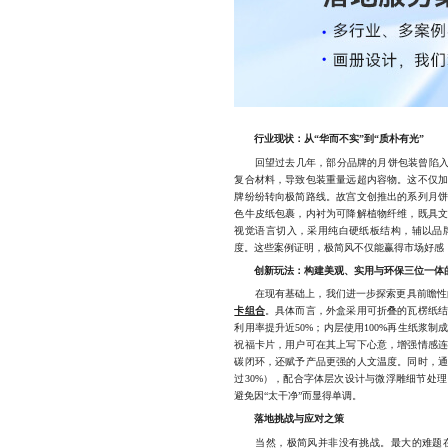
行业现状：从“华而不实”到“质朴有光”
回望过去几年，部分品牌的月饼包装曾陷入“
复合材料，导致包装重量远超内容物。这不仅
牌纷纷转向极简路线。故宫文创推出的系列月
色牛皮纸包裹，内衬为可降解植物纤维，既具
视觉语言切入，采用纯白硬纸板结构，辅以品
度。这些案例证明，极简风不仅能赢得市场好感
创新玩法：构建美观、实用与环保三位一体
在现有基础上，我们进一步探索更具前瞻性
卡组合
。具体而言，外盒采用可折叠的瓦楞纸
利用率提升近50%；内层使用100%再生纸浆
祝福卡片，用户可在其上写下心意，增强情感
碳闭环，还赋予产品更强的人文温度。同时，
过30%），配合字体层次设计与微浮雕细节处
避免因“太干净”而显得单调。
落地挑战与应对之策
当然，极简风并非没有挑战。最大的难题在