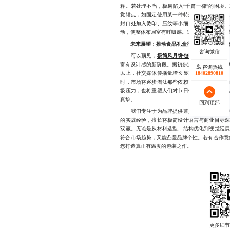
释。若处理不当，极易陷入“千篇一律”的困境
觉锚点，如固定使用某一种特殊纸张纹理或特
封口处加入烫印、压纹等小细节，形成视觉焦
动，使整体布局富有呼吸感。这些技巧虽细微，
未来展望：推动食品礼盒行业迈向绿色新生
可以预见，
极简风月饼包装设计
的普及，
富有设计感的新阶段。据初步测算，采用该策略后
咨询热线
18402890810
以上，社交媒体传播量增长显著。更重要的是
时，市场将逐步淘汰那些依赖夸张包装博眼球
圾压力，也将重塑人们对节日馈赠的理解——
真挚。
回到顶部
我们专注于为品牌提供兼具美学表达与可持续
的实战经验，擅长将极简设计语言与商业目标
双赢。无论是从材料选型、结构优化到视觉延
符合市场趋势，又能凸显品牌个性。若有合作意向，
您打造真正有温度的包装之作。