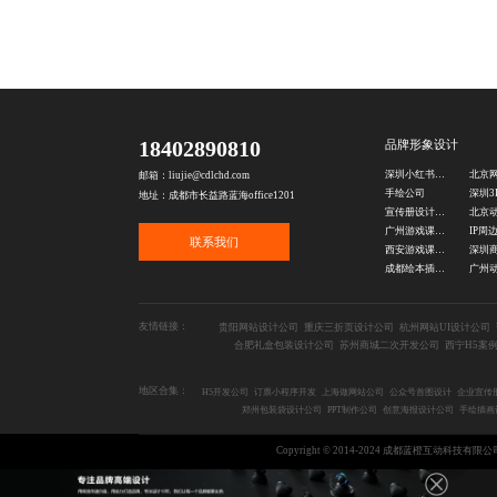
18402890810
品牌形象设计
深圳小红书图文设计
邮箱：liujie@cdlchd.com
手绘公司
地址：成都市长益路蓝海office1201
宣传册设计公司
广州游戏课件设计公司
联系我们
西安游戏课件设计公司
成都绘本插画设计公司
友情链接：
贵阳网站设计公司
重庆三折页设计公司
杭州网站UI设计公司
合肥礼盒包装设计公司
苏州商城二次开发公司
西宁H5案
地区合集：
H5开发公司
订票小程序开发
上海做网站公司
公众号首图设计
企业宣传
郑州包装袋设计公司
PPT制作公司
创意海报设计公司
手绘插画
Copyright © 2014-2024 成都蓝橙互动科技有限公